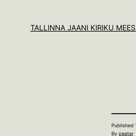
Skip
to
content
TALLINNA JAANI KIRIKU MEE
Published
By
peeter