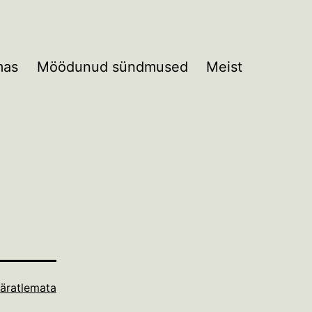
mas
Möödunud sündmused
Meist
äratlemata