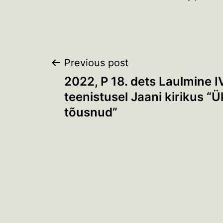
Navigeerimine
Previous post
2022, P 18. dets Laulmine I
teenistusel Jaani kirikus “
tõusnud”