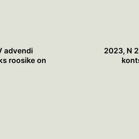
V advendi
2023, N 2
Üks roosike on
kont